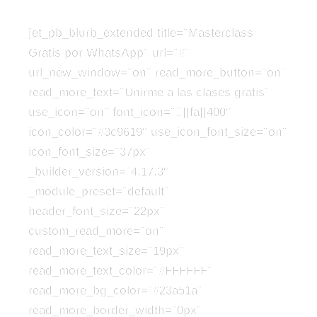
[et_pb_blurb_extended title=”Masterclass
Gratis por WhatsApp” url=”#”
url_new_window=”on” read_more_button=”on”
read_more_text=”Unirme a las clases gratis”
use_icon=”on” font_icon=”||fa||400″
icon_color=”#3c9619″ use_icon_font_size=”on”
icon_font_size=”37px”
_builder_version=”4.17.3″
_module_preset=”default”
header_font_size=”22px”
custom_read_more=”on”
read_more_text_size=”19px”
read_more_text_color=”#FFFFFF”
read_more_bg_color=”#23a51a”
read_more_border_width=”0px”