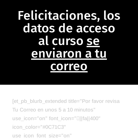
Felicitaciones, los
datos de acceso
al curso
se
enviaron a tu
correo
[et_pb_blurb_extended title=”Por favor revisa
Tu Correo en unos 5 a 10 minutos”
use_icon=”on” font_icon=”||fa||400″
icon_color=”#0C71C3″
use_icon_font_size=”on”