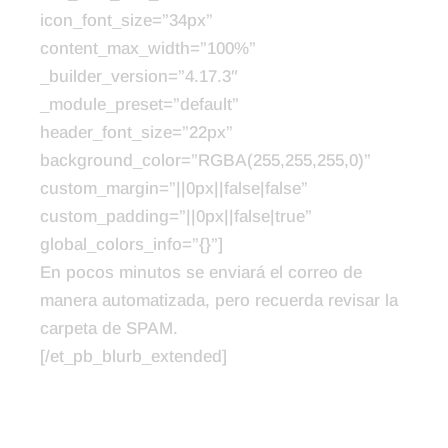
icon_font_size=”34px”
content_max_width=”100%”
_builder_version=”4.17.3″
_module_preset=”default”
header_font_size=”22px”
background_color=”RGBA(255,255,255,0)”
custom_margin=”||0px||false|false”
custom_padding=”||0px||false|true”
global_colors_info=”{}”]
En pocos minutos se enviará el correo de
manera automatizada, pero recuerda revisar la
carpeta de SPAM.
[/et_pb_blurb_extended]